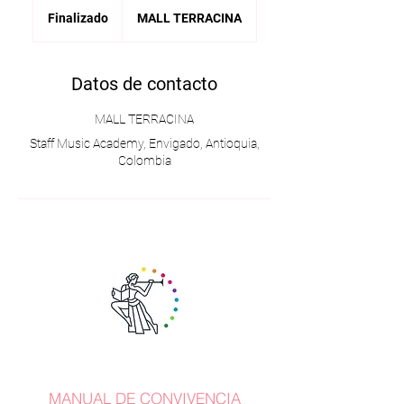
Finalizado
F
MALL TERRACINA
i
n
a
Datos de contacto
l
i
MALL TERRACINA
z
a
Staff Music Academy, Envigado, Antioquia,
d
Colombia
o
MANUAL DE CONVIVENCIA