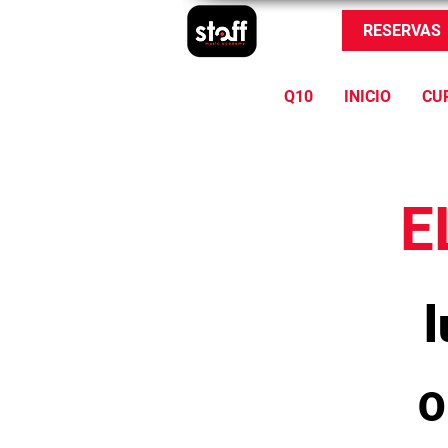
RESERVAS
Q10
INICIO
CU
E
l
O