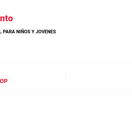
ento
L PARA NIÑOS Y JOVENES
COP