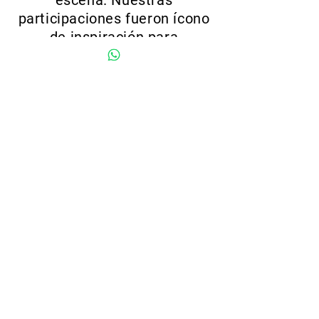
escena. Nuestras
participaciones fueron ícono
de inspiración para
los amantes de la buena
música.