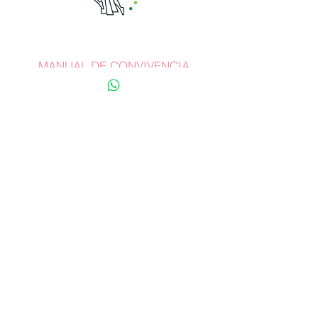
MANUAL DE CONVIVENCIA
Whatsapp:
+57 318 782 7287
terracina@staffmusical.com
Carrera 27 Nº 35 Sur-162
Mall Terracina Plaza /
Locales
219-220-221
Envigado, Antioquia. Colombia