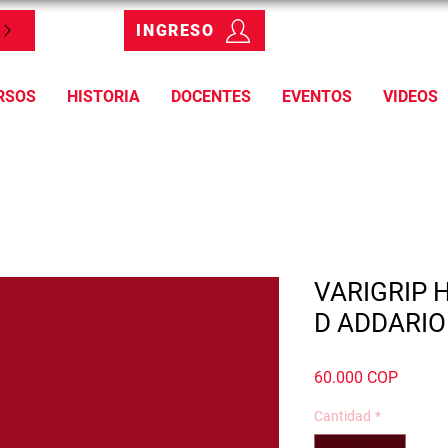
INGRESO
RSOS
HISTORIA
DOCENTES
EVENTOS
VIDEOS
VARIGRIP 
D ADDARIO
Precio
60.000 COP
Cantidad
*