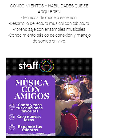
CONOCIMIENTOS Y HABILIDADES QUE SE
ADQUIEREN
-Técnicas de manejo escénico.
-Desarrollo de lectura musical con tablatura.
-Aprendizaje con ensambles musicales.
-Conocimiento básico de conexión y manejo
de sonido en vivo.