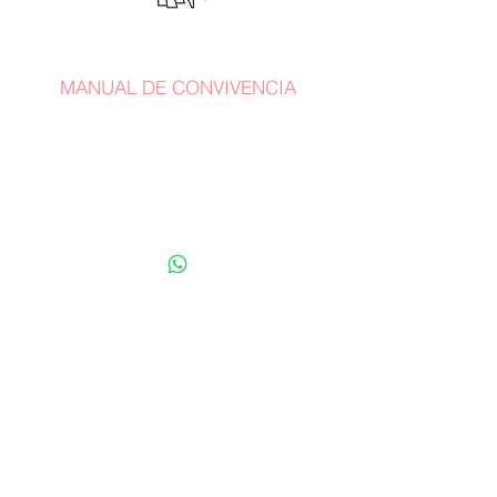
MANUAL DE CONVIVENCIA
Whatsapp:
+57 318 782 7287
terracina@staffmusical.com
Carrera 27 Nº 35 Sur-162
Mall Terracina Plaza /
Locales
219-220-221
Envigado, Antioquia. Colombia