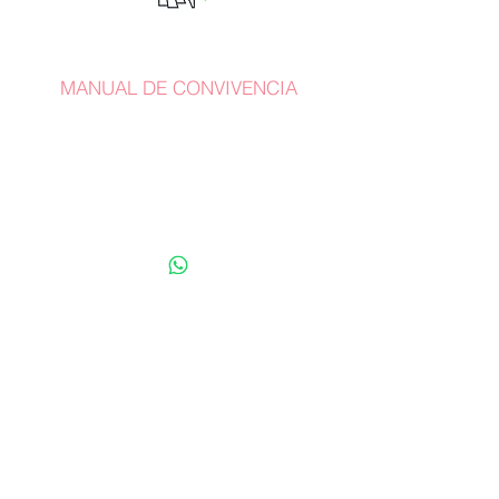
MANUAL DE CONVIVENCIA
Whatsapp:
+57 318 782 7287
terracina@staffmusical.com
Carrera 27 Nº 35 Sur-162
Mall Terracina Plaza /
Locales
219-220-221
Envigado, Antioquia. Colombia