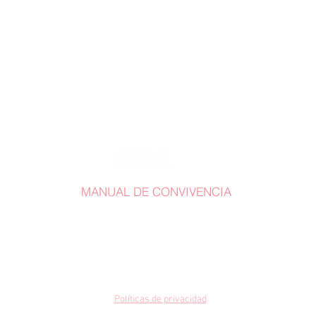
MANUAL DE CONVIVENCIA
Whatsapp: +57 318 782 7287
terracina@staffmusical.com
Carrera 27 Nº 35 Sur-162
Mall Terracina Plaza /
Locales 219-220-221
Envigado, Antioquia. Colombia
Políticas de privacidad
Todos los derechos reservados by Staff Music Academy