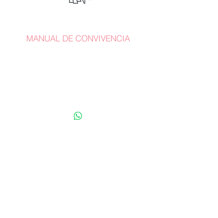
MANUAL DE CONVIVENCIA
Whatsapp:
+57 318 782 7287
terracina@staffmusical.com
Carrera 27 Nº 35 Sur-162
Mall Terracina Plaza /
Locales
219-220-221
Envigado, Antioquia. Colombia