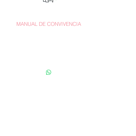
MANUAL DE CONVIVENCIA
Whatsapp:
+57 318 782 7287
terracina@staffmusical.com
Carrera 27 Nº 35 Sur-162
Mall Terracina Plaza /
Locales
219-220-221
Envigado, Antioquia. Colombia